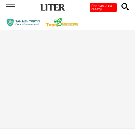
Подписка на
газету