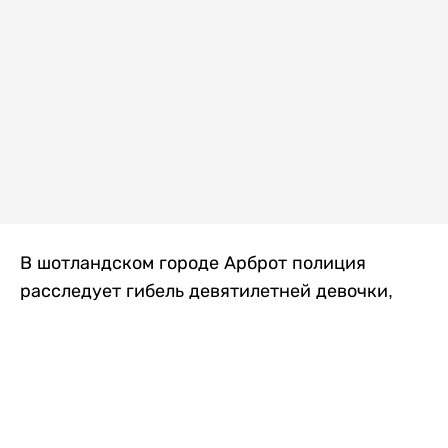
В шотландском городе Арброт полиция
расследует гибель девятилетней девочки,
которую нашли с тяжелыми травмами в
промышленной зоне, где семья разбила
палаточный лагерь. По подозрению в
убийстве ребенка задержан ее 35-летний
отец, передает
Liter.kz
со ссылкой на
The Sun
.