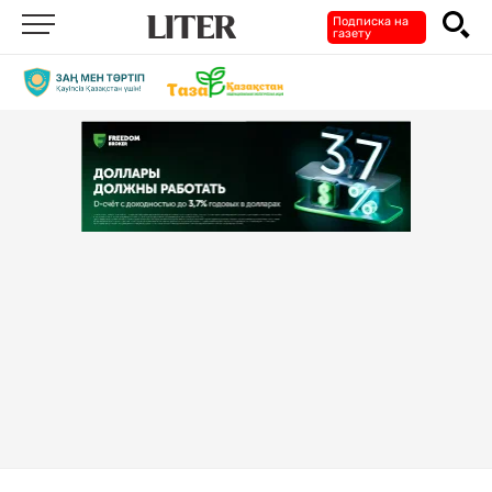
Подписка на
газету