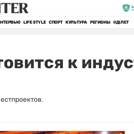
НТЕРВЬЮ
LIFE STYLE
СПОРТ
КУЛЬТУРА
РЕГИОНЫ
ӘДІЛЕТ
товится к инду
вестпроектов.