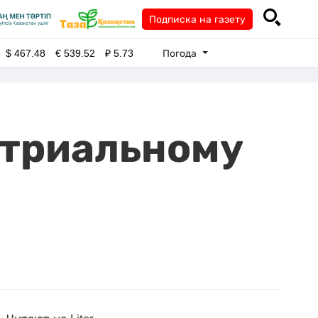
Подписка на газету
Погода
$
467.48
€
539.52
₽
5.73
стриальному