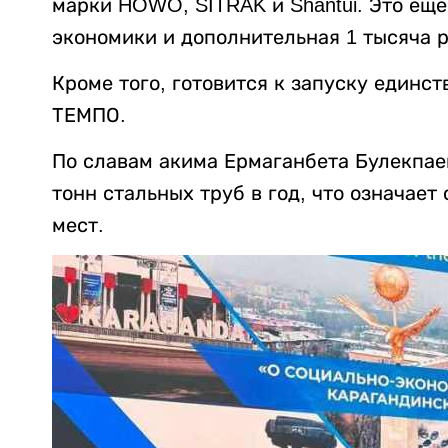
марки HOWO, SITRAK и Shantui. Это ещ
экономики и дополнительная 1 тысяча р
Кроме того, готовится к запуску единс
ТЕМПО.
По славам акима Ермаганбета Булекпае
тонн стальных труб в год, что означае
мест.