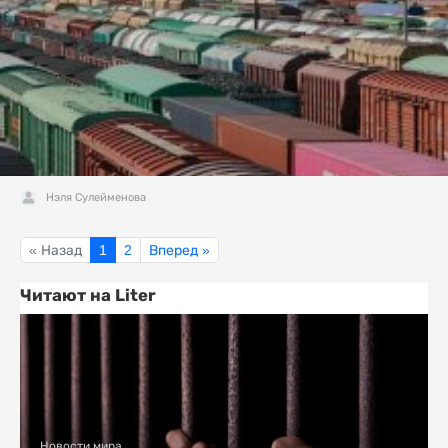
Нэля Сулейменова
« Назад
1
2
Вперед »
Читают на Liter
Новости мира