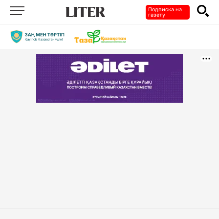
Подписка на
газету