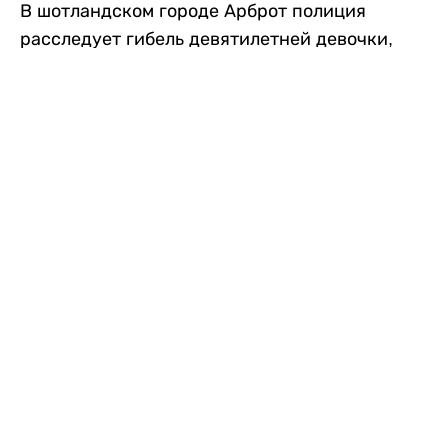
В шотландском городе Арброт полиция
расследует гибель девятилетней девочки,
которую нашли с тяжелыми травмами в
промышленной зоне, где семья разбила
палаточный лагерь. По подозрению в
убийстве ребенка задержан ее 35-летний
отец, передает
Liter.kz
со ссылкой на
The Sun
.
По данным полиции, семья из Западного
Йоркшира приехала в Арброт и разбила
палатку на территории заброшенной
промышленной зоны неподалеку от пляжа.
Вместе с родителями были двое детей.
Местные жители рассказали, что вечером в
воскресенье заметили палатку рядом с
автомобилем Peugeot.