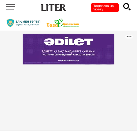
Подписка на
газету