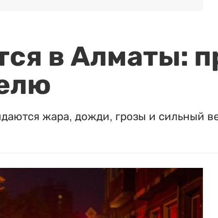
ся в Алматы: п
елю
идаются жара, дожди, грозы и сильный в