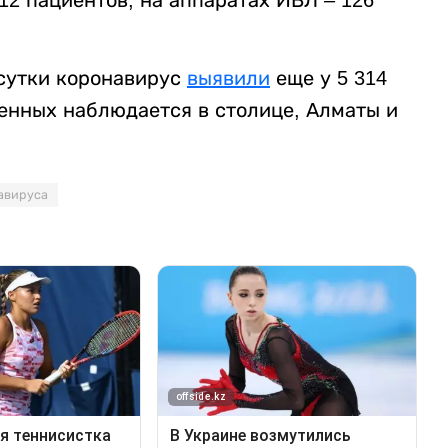
12 пациентов, на аппаратах ИВЛ – 126
 сутки коронавирус
выявили
еще у 5 314
енных наблюдается в столице, Алматы и
авируса