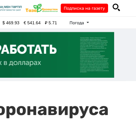
Подписка на газету
Погода
$
469.93
€
541.64
₽
5.71
коронавируса