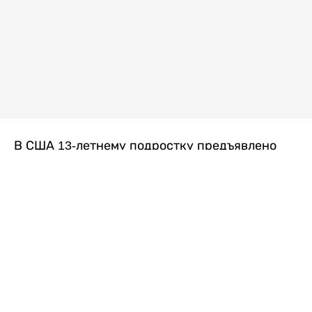
В США 13-летнему подростку предъявлено
обвинение в убийстве второй степени после
гибели его 14-летней сводной сестры. По
версии следствия, трагедия произошла
вскоре после ссоры между детьми, передает
Liter.kz
со ссылкой на
kmph.com
.
Как сообщили в полиции, девочка получила
огнестрельное ранение в голову. Она
скончалась от полученных травм.