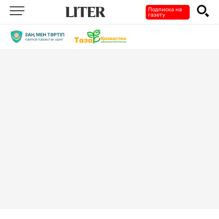
Подписка на
газету