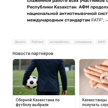
слаженной работе всех участников
Республики Казахстан. АФМ продол
национальной антиотмывочной сист
международным стандартам FATF”, –
Деньги
Рейтинг
антирейтинг
отмывание
АФМ