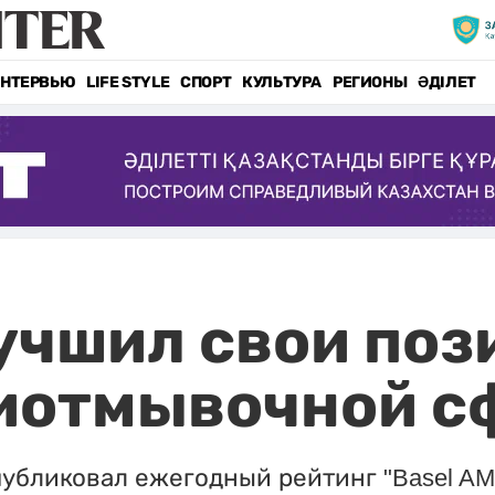
НТЕРВЬЮ
LIFE STYLE
СПОРТ
КУЛЬТУРА
РЕГИОНЫ
ӘДІЛЕТ
учшил свои поз
тиотмывочной с
убликовал ежегодный рейтинг "Basel AML