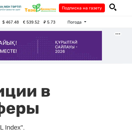
Подписка на газету
Погода
$
467.48
€
539.52
₽
5.73
иции в
феры
 Index".