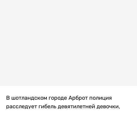
В шотландском городе Арброт полиция
расследует гибель девятилетней девочки,
которую нашли с тяжелыми травмами в
промышленной зоне, где семья разбила
палаточный лагерь. По подозрению в