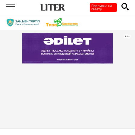
Подписка на
газету