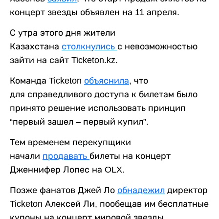
концерт звезды объявлен на 11 апреля.
С утра этого дня жители
Казахстана
столкнулись
с невозможностью
зайти на сайт Ticketon.kz.
Команда Ticketon
объяснила
, что
для справедливого доступа к билетам было
принято решение использовать принцип
“первый зашел – первый купил”.
Тем временем перекупщики
начали
продавать
билеты на концерт
Дженнифер Лопес на OLX.
Позже фанатов Джей Ло
обнадежил
директор
Ticketon Алексей Ли, пообещав им бесплатные
купоны на концерт мировой звезды.