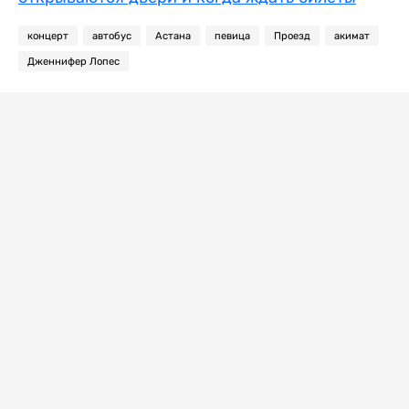
концерт
автобус
Астана
певица
Проезд
акимат
Дженнифер Лопес