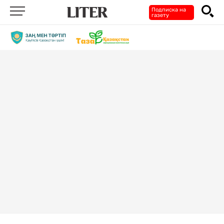
Подписка на
газету