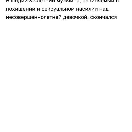
В Индии 32-летний мужчина, обвиняемый в
похищении и сексуальном насилии над
несовершеннолетней девочкой, скончался
после того, как разъяренная толпа жестоко
избила его в. Полиция сообщила об аресте
восьми человек, причастных к нападению,
передает
Liter.kz
со ссылкой на
news9live
.
Местные жители рассказали, что
обвиняемый, Мохаммад Эмроз, похитил
школьницу и держал ее взаперти в своем
доме два дня. Семья искала ее повсюду, но не
смогла найти никаких следов. Спустя
несколько дней девочка вернулась домой и
рассказала о случившемся. Она сообщила,
что Эмроз держал ее в плену и угрожал
убить. Услышав это, большая группа