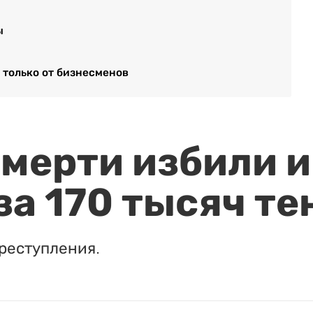
ы
 только от бизнесменов
мерти избили и
за 170 тысяч те
реступления.