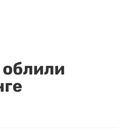
 облили
нге