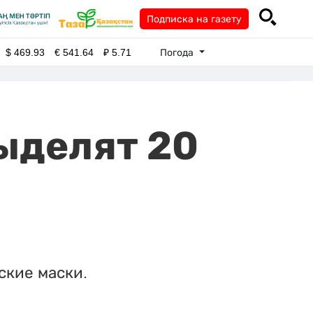
Подписка на газету
Погода
$
469.93
€
541.64
₽
5.71
ыделят 20
ские маски.