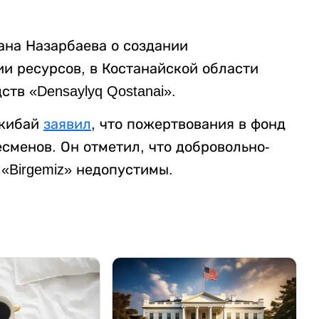
ана Назарбаева о создании
и ресурсов, в Костанайской области
тв «Densaylyq Qostanai».
Укибай
заявил
, что пожертвования в фонд
есменов. Он отметил, что добровольно-
 «Birgemiz» недопустимы.