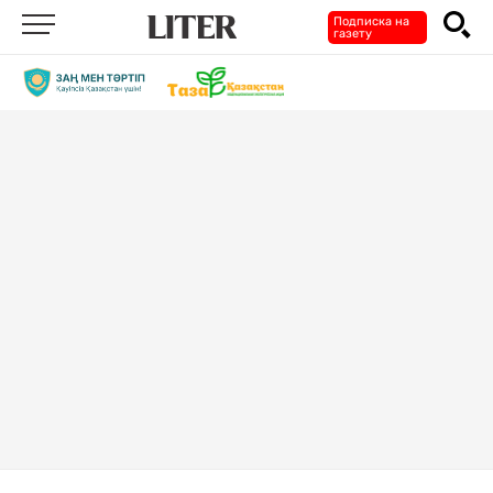
Подписка на
газету