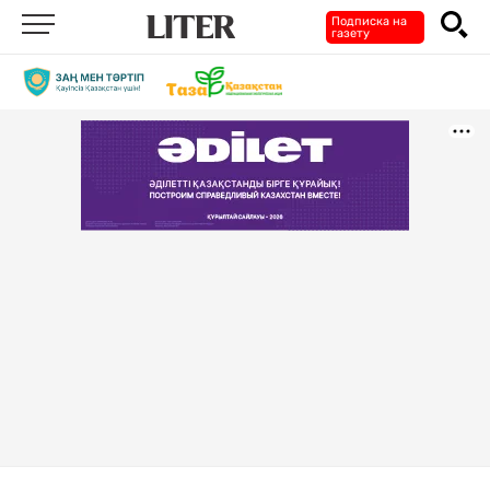
Подписка на
газету