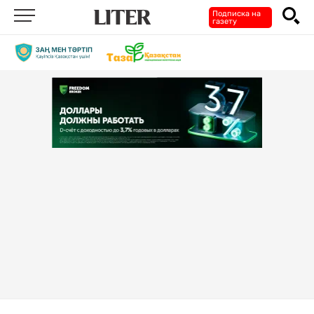
Подписка на
газету