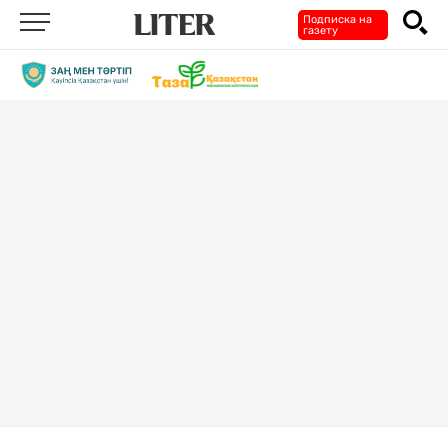
Подписка на
газету