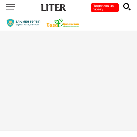
Подписка на
газету