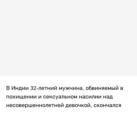
В Индии 32-летний мужчина, обвиняемый в
похищении и сексуальном насилии над
несовершеннолетней девочкой, скончался
после того, как разъяренная толпа жестоко
избила его в. Полиция сообщила об аресте
восьми человек, причастных к нападению,