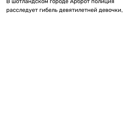
В шотландском городе Арброт полиция
расследует гибель девятилетней девочки,
которую нашли с тяжелыми травмами в
промышленной зоне, где семья разбила
палаточный лагерь. По подозрению в
убийстве ребенка задержан ее 35-летний
отец, передает
Liter.kz
со ссылкой на
The Sun
.
По данным полиции, семья из Западного
Йоркшира приехала в Арброт и разбила
палатку на территории заброшенной
промышленной зоны неподалеку от пляжа.
Вместе с родителями были двое детей.
Местные жители рассказали, что вечером в
воскресенье заметили палатку рядом с
автомобилем Peugeot.