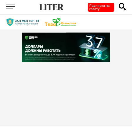
Подписка на
газету