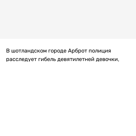
В шотландском городе Арброт полиция
расследует гибель девятилетней девочки,
которую нашли с тяжелыми травмами в
промышленной зоне, где семья разбила
палаточный лагерь. По подозрению в
убийстве ребенка задержан ее 35-летний
отец, передает
Liter.kz
со ссылкой на
The Sun
.
По данным полиции, семья из Западного
Йоркшира приехала в Арброт и разбила
палатку на территории заброшенной