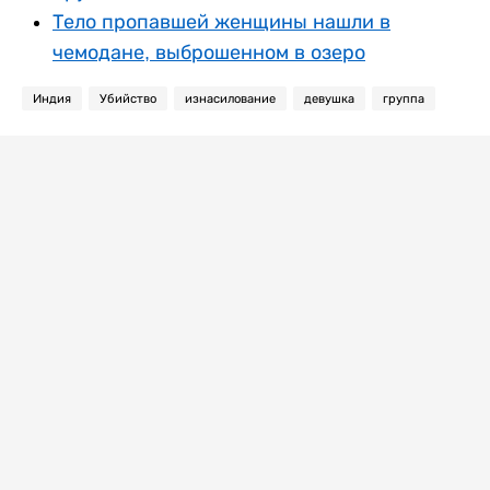
Тело пропавшей женщины нашли в
чемодане, выброшенном в озеро
Индия
Убийство
изнасилование
девушка
группа