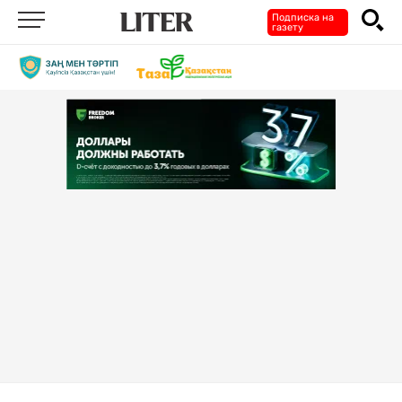
Подписка на
газету