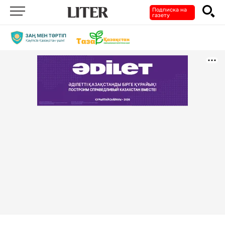
Подписка на
газету