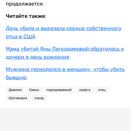
продолжается.
Читайте также:
Дочь убила и вырезала сердце собственного
отца в США
Мама убитой Яны Легкодимовой обратилась к
дочери в день рождения
Мужчина переоделся в женщину, чтобы убить
бывшую
Девочка
Семья
подозреваемый
смерть
отец
Шотландия
поход