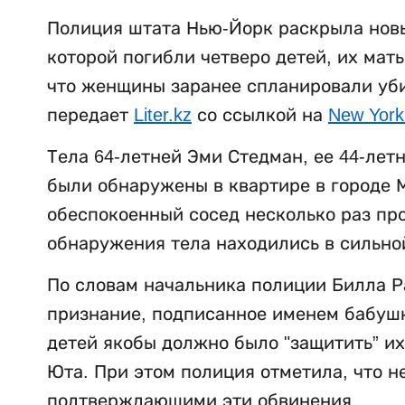
Полиция штата Нью-Йорк раскрыла новы
которой погибли четверо детей, их мат
что женщины заранее спланировали убий
передает
Liter.kz
со ссылкой на
New York
Тела 64-летней Эми Стедман, ее 44-лет
были обнаружены в квартире в городе М
обеспокоенный сосед несколько раз пр
обнаружения тела находились в сильно
По словам начальника полиции Билла Р
признание, подписанное именем бабушки
детей якобы должно было "защитить” их
Юта. При этом полиция отметила, что н
подтверждающими эти обвинения.