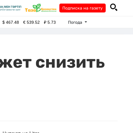
Подписка на газету
Погода
$
467.48
€
539.52
₽
5.73
ожет снизить