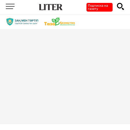
Подписка на
газету