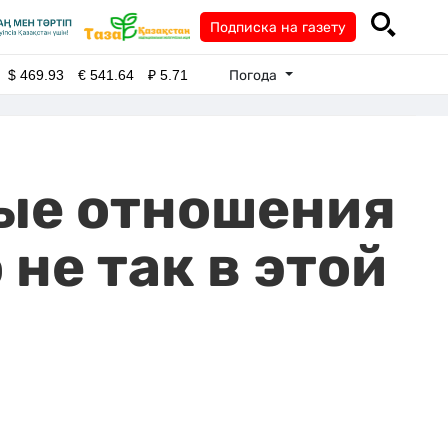
Подписка на газету
Погода
$
469.93
€
541.64
₽
5.71
ные отношения
 не так в этой