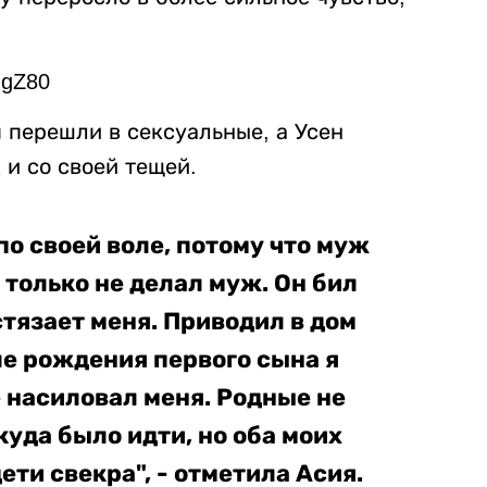
-gZ80
 перешли в сексуальные, а Усен
 и со своей тещей.
по своей воле, потому что муж
 только не делал муж. Он бил
стязает меня. Приводил в дом
ле рождения первого сына я
е насиловал меня. Родные не
куда было идти, но оба моих
ети свекра", - отметила Асия.