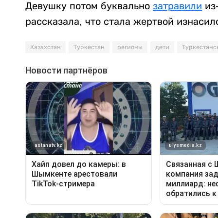
Девушку потом буквально
затравили
из-
рассказала, что стала жертвой изнасил
Казахстан
Туркестан
регионы
дети
Туркестанс