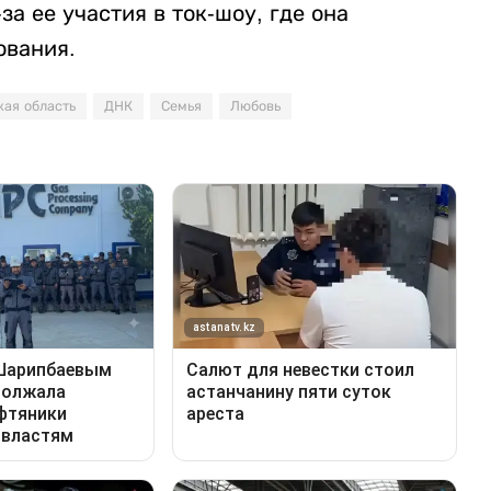
за ее участия в ток-шоу, где она
ования.
кая область
ДНК
Семья
Любовь