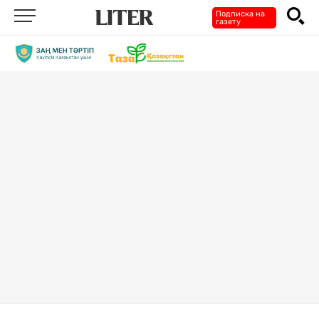
Подписка на
газету