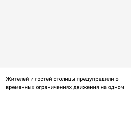
Жителей и гостей столицы предупредили о
временных ограничениях движения на одном
из самых загруженных проспектов города.
Причиной станут дорожные работы, которые
продлятся два дня, передает
Liter.kz
.
По информации городских служб, с 7 по 8