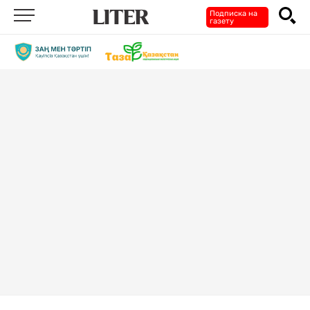
Подписка на
газету