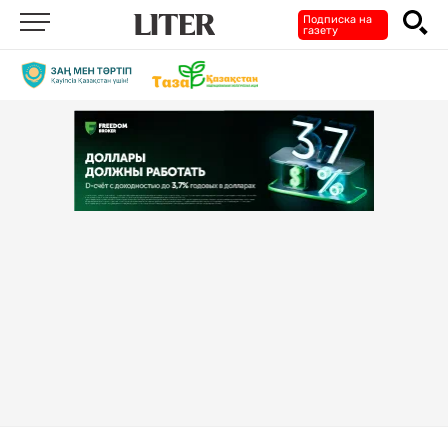
Подписка на
газету