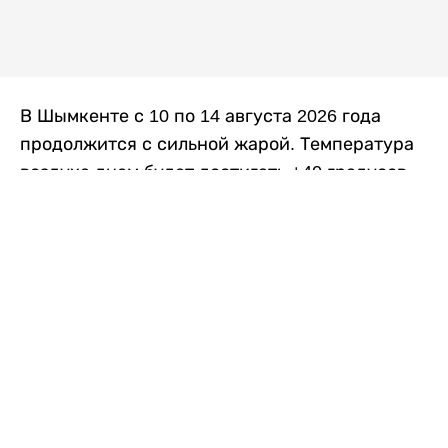
В Шымкенте с 10 по 14 августа 2026 года
продолжится с сильной жарой. Температура
воздуха днем будет достигать +40 градусов,
осадков не ожидается, передает
Liter.kz
со
ссылкой на
данные
Казгидромета.
Согласно информации синоптиков, будущая
рабочая неделя в городе сохранится
переменная облачность. К концу недели жара
немного ослабеет.
Понедельник, 10 августа:
ночью +23…+25
градусов, днем +38…+40. Без осадков.