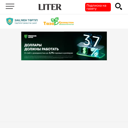
Подписка на
газету