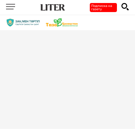
Подписка на
газету