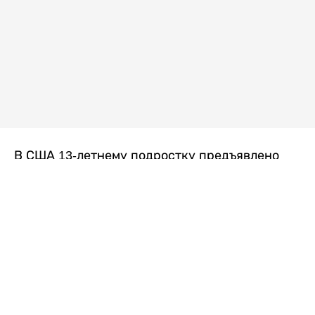
В США 13-летнему подростку предъявлено
обвинение в убийстве второй степени после
гибели его 14-летней сводной сестры. По
версии следствия, трагедия произошла
вскоре после ссоры между детьми, передает
Liter.kz
со ссылкой на
kmph.com
.
Как сообщили в полиции, девочка получила
огнестрельное ранение в голову. Она