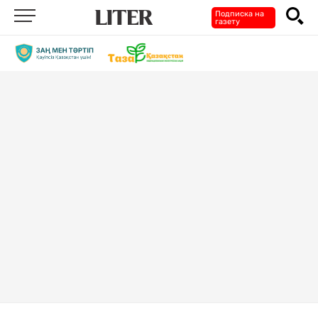
Подписка на
газету