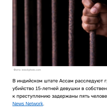
Фото: istockphoto.com
В индийском штате Ассам расследуют г
убийство 15-летней девушки в собстве
к преступлению задержаны пять челове
News Network
.