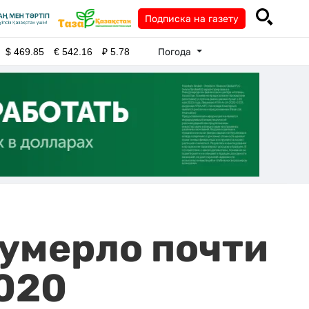
Подписка на газету
Погода
$
469.85
€
542.16
₽
5.78
 умерло почти
2020