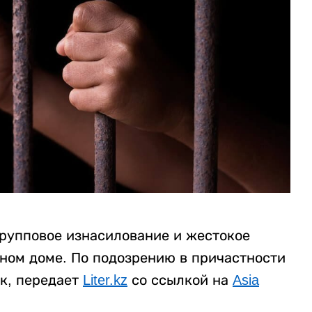
рупповое изнасилование и жестокое
нном доме. По подозрению в причастности
к, передает
Liter.kz
со ссылкой на
Asia