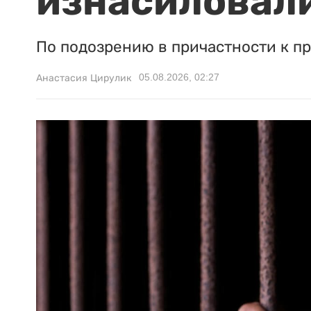
изнасиловали
По подозрению в причастности к п
05.08.2026, 02:27
Анастасия Цирулик