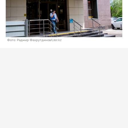
Фото: Радмир Фахрутдинов/Liter.kz