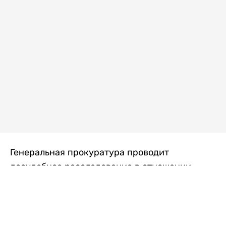
Генеральная прокуратура проводит
досудебное расследование в отношении
преступной группы, длительное время
занимавшейся экономической контрабандой
товаров из Китая в Казахстан, передает
Liter.kz
со ссылкой на Генпрокуратуру РК.