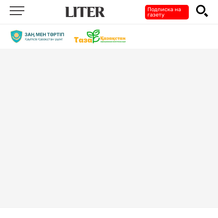
Подписка на
газету