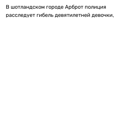
В шотландском городе Арброт полиция
расследует гибель девятилетней девочки,
которую нашли с тяжелыми травмами в
промышленной зоне, где семья разбила
палаточный лагерь. По подозрению в
убийстве ребенка задержан ее 35-летний
отец, передает
Liter.kz
со ссылкой на
The Sun
.
По данным полиции, семья из Западного
Йоркшира приехала в Арброт и разбила
палатку на территории заброшенной
промышленной зоны неподалеку от пляжа.
Вместе с родителями были двое детей.
Местные жители рассказали, что вечером в
воскресенье заметили палатку рядом с
автомобилем Peugeot.