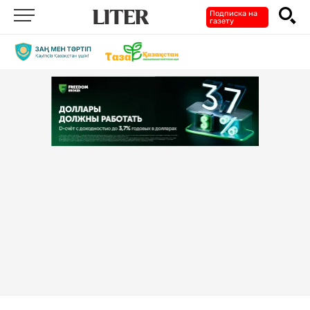
Подписка на
газету