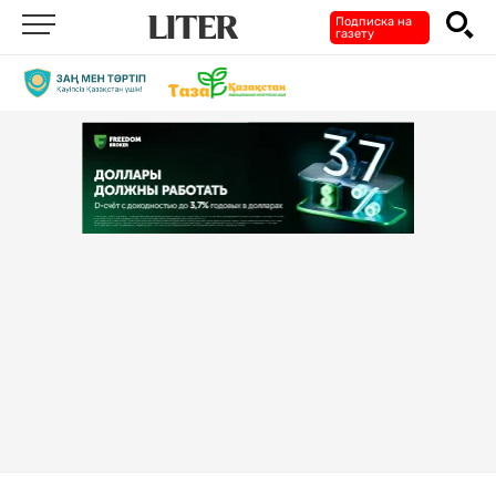
Подписка на
газету