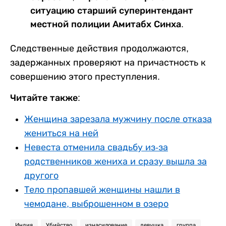
ситуацию старший суперинтендант
местной полиции Амитабх Синха.
Следственные действия продолжаются,
задержанных проверяют на причастность к
совершению этого преступления.
Читайте также:
Женщина зарезала мужчину после отказа
жениться на ней
Невеста отменила свадьбу из-за
родственников жениха и сразу вышла за
другого
Тело пропавшей женщины нашли в
чемодане, выброшенном в озеро
Индия
Убийство
изнасилование
девушка
группа