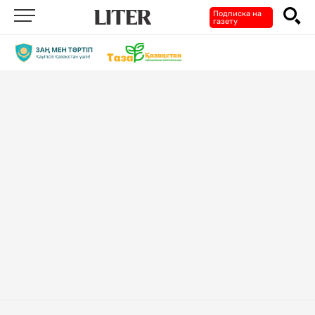
Подписка на
газету