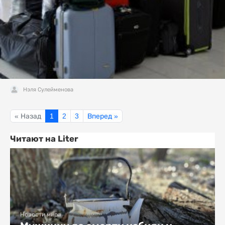
Нэля Сулейменова
« Назад
1
2
3
Вперед »
Читают на Liter
Новости мира