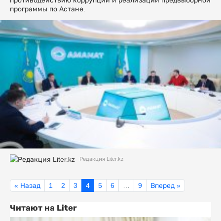
противодействию коррупции и реализации предвыборной
программы по Астане.
Редакция Liter.kz
« Назад
1
2
3
4
5
6
…
9
Вперед »
Читают на Liter