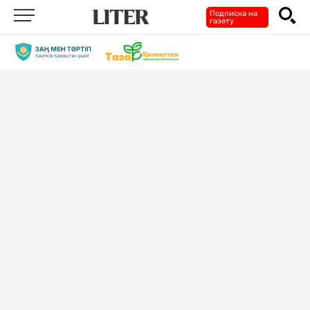
Подписка на
газету