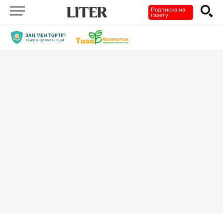
Подписка на
газету