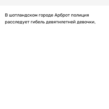
В шотландском городе Арброт полиция
расследует гибель девятилетней девочки,
которую нашли с тяжелыми травмами в
промышленной зоне, где семья разбила
палаточный лагерь. По подозрению в
убийстве ребенка задержан ее 35-летний
отец, передает
Liter.kz
со ссылкой на
The Sun
.
По данным полиции, семья из Западного
Йоркшира приехала в Арброт и разбила
палатку на территории заброшенной
промышленной зоны неподалеку от пляжа.
Вместе с родителями были двое детей.
Местные жители рассказали, что вечером в