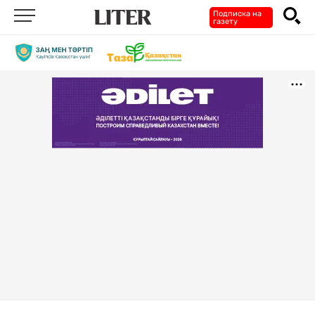
Подписка на
газету