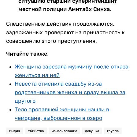
ситуацию старший суперинтендант
местной полиции Амитабх Синха.
Следственные действия продолжаются,
задержанных проверяют на причастность к
совершению этого преступления.
Читайте также:
Женщина зарезала мужчину после отказа
жениться на ней
Невеста отменила свадьбу из-за
родственников жениха и сразу вышла за
другого
Тело пропавшей женщины нашли в
чемодане, выброшенном в озеро
Индия
Убийство
изнасилование
девушка
группа