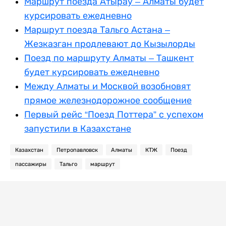
Маршрут поезда Атырау – Алматы будет
курсировать ежедневно
Маршрут поезда Тальго Астана –
Жезказган продлевают до Кызылорды
Поезд по маршруту Алматы – Ташкент
будет курсировать ежедневно
Между Алматы и Москвой возобновят
прямое железнодорожное сообщение
Первый рейс “Поезд Поттера” с успехом
запустили в Казахстане
Казахстан
Петропавловск
Алматы
КТЖ
Поезд
пассажиры
Тальго
маршрут