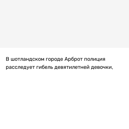
В шотландском городе Арброт полиция
расследует гибель девятилетней девочки,
которую нашли с тяжелыми травмами в
промышленной зоне, где семья разбила
палаточный лагерь. По подозрению в
убийстве ребенка задержан ее 35-летний
отец, передает
Liter.kz
со ссылкой на
The Sun
.
По данным полиции, семья из Западного
Йоркшира приехала в Арброт и разбила