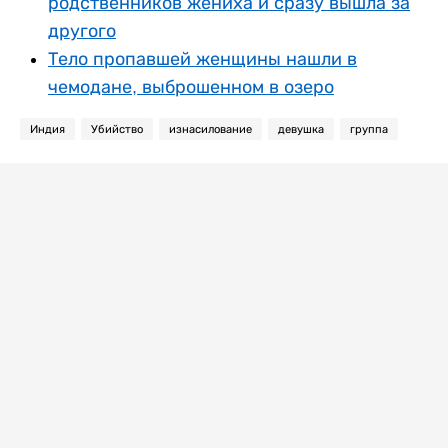
родственников жениха и сразу вышла за
другого
Тело пропавшей женщины нашли в
чемодане, выброшенном в озеро
Индия
Убийство
изнасилование
девушка
группа