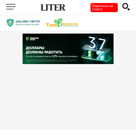
Подписка на
газету