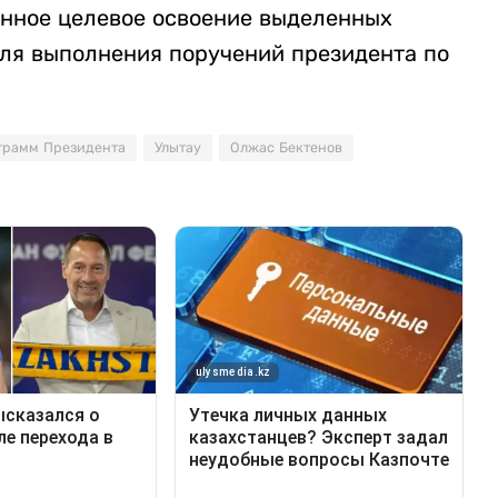
енное целевое освоение выделенных
для выполнения поручений президента по
грамм Президента
Улытау
Олжас Бектенов