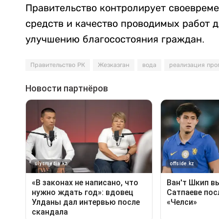
Правительство контролирует своеврем
средств и качество проводимых работ 
улучшению благосостояния граждан.
Правительство РК
Жезказган
вода
реализация про