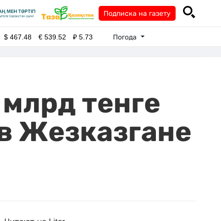
Подписка на газету
Погода
$
467.48
€
539.52
₽
5.73
 млрд тенге
 в Жезказгане