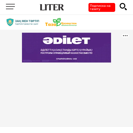
Подписка на
газету