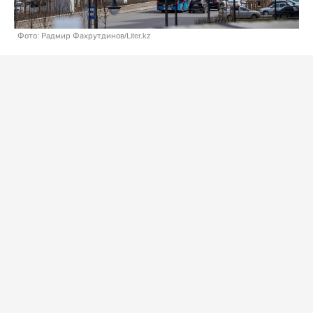
Фото: Радмир Фахрутдинов/Liter.kz