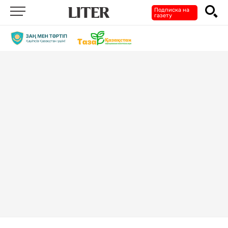
Подписка на
газету