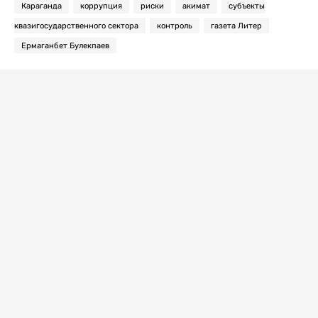
Караганда
коррупция
риски
акимат
субъекты
квазигосударственного сектора
контроль
газета Литер
Ермаганбет Булекпаев