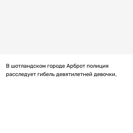
В шотландском городе Арброт полиция
расследует гибель девятилетней девочки,
которую нашли с тяжелыми травмами в
промышленной зоне, где семья разбила
палаточный лагерь. По подозрению в
убийстве ребенка задержан ее 35-летний
отец, передает
Liter.kz
со ссылкой на
The Sun
.
По данным полиции, семья из Западного