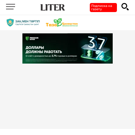
Подписка на
газету