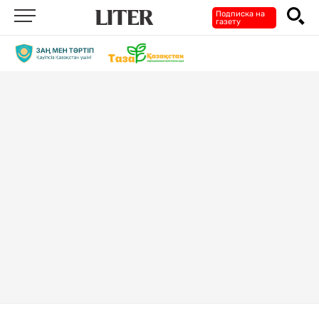
Подписка на
газету