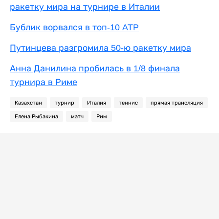
ракетку мира на турнире в Италии
Бублик ворвался в топ-10 ATP
Путинцева разгромила 50-ю ракетку мира
Анна Данилина пробилась в 1/8 финала
турнира в Риме
Казахстан
турнир
Италия
теннис
прямая трансляция
Елена Рыбакина
матч
Рим