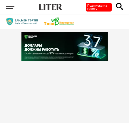
Подписка на
газету