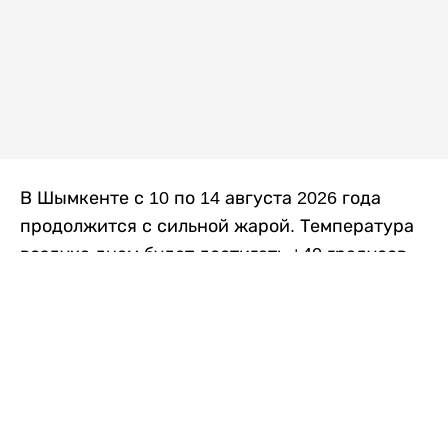
В Шымкенте с 10 по 14 августа 2026 года
продолжится с сильной жарой. Температура
воздуха днем будет достигать +40 градусов,
осадков не ожидается, передает
Liter.kz
со
ссылкой на
данные
Казгидромета.
Согласно информации синоптиков, будущая
рабочая неделя в городе сохранится
переменная облачность. К концу недели жара
немного ослабеет.