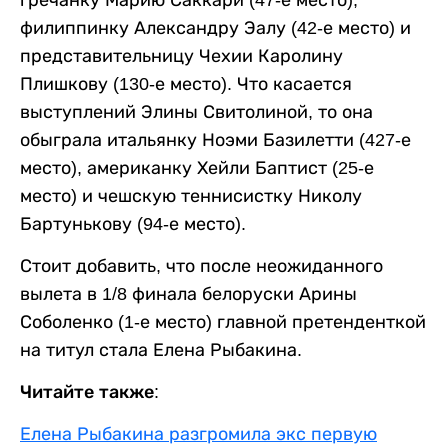
филиппинку Александру Эалу (42-е место) и
представительницу Чехии Каролину
Плишкову (130-е место). Что касается
выступлений Элины Свитолиной, то она
обыграла итальянку Ноэми Базилетти (427-е
место), американку Хейли Баптист (25-е
место) и чешскую теннисистку Николу
Бартунькову (94-е место).
Стоит добавить, что после неожиданного
вылета в 1/8 финала белоруски Арины
Соболенко (1-е место) главной претенденткой
на титул стала Елена Рыбакина.
Читайте также:
Елена Рыбакина разгромила экс первую