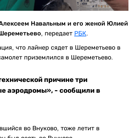
Алексеем Навальным и его женой Юлией
 Шереметьево
, передает
РБК
.
ция, что лайнер сядет в Шереметьево в
 самолет приземлился в Шереметьево.
технической причине три
ые аэродромы», - сообщили в
вшийся во Внуково, тоже летит в
н был сесть во Внуково.