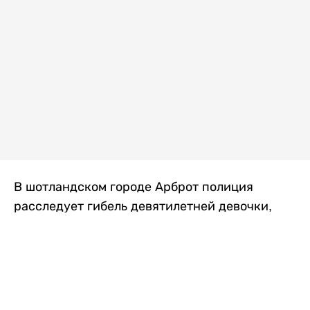
В шотландском городе Арброт полиция
расследует гибель девятилетней девочки,
которую нашли с тяжелыми травмами в
промышленной зоне, где семья разбила
палаточный лагерь. По подозрению в
убийстве ребенка задержан ее 35-летний
отец, передает
Liter.kz
со ссылкой на
The Sun
.