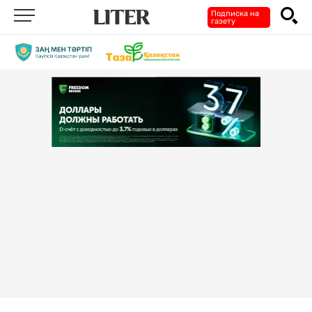
Подписка на
газету