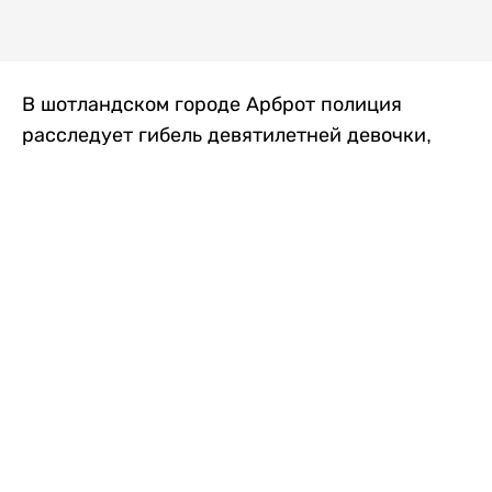
В шотландском городе Арброт полиция
расследует гибель девятилетней девочки,
которую нашли с тяжелыми травмами в
промышленной зоне, где семья разбила
палаточный лагерь. По подозрению в
убийстве ребенка задержан ее 35-летний
отец, передает
Liter.kz
со ссылкой на
The Sun
.
По данным полиции, семья из Западного
Йоркшира приехала в Арброт и разбила
палатку на территории заброшенной
промышленной зоны неподалеку от пляжа.
Вместе с родителями были двое детей.