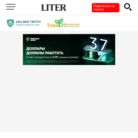
Подписка на
газету