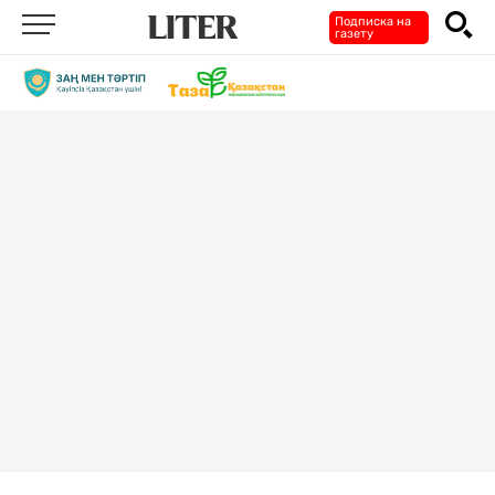
Подписка на
газету