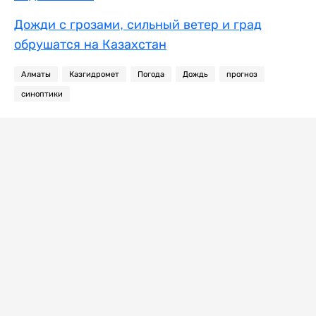
Дожди с грозами, сильный ветер и град
обрушатся на Казахстан
Алматы
Казгидромет
Погода
Дождь
прогноз
синоптики