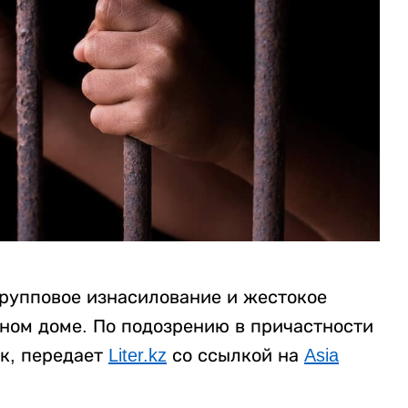
рупповое изнасилование и жестокое
нном доме. По подозрению в причастности
к, передает
Liter.kz
со ссылкой на
Asia