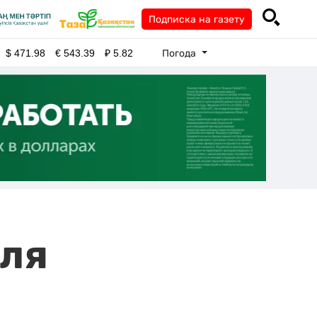
Подписка на газету
Погода
$
471.98
€
543.39
₽
5.82
для