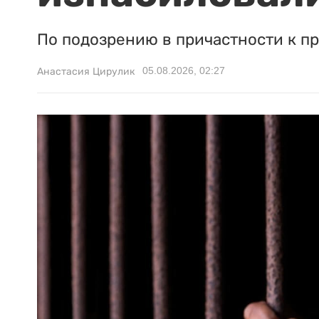
По подозрению в причастности к п
05.08.2026, 02:27
Анастасия Цирулик