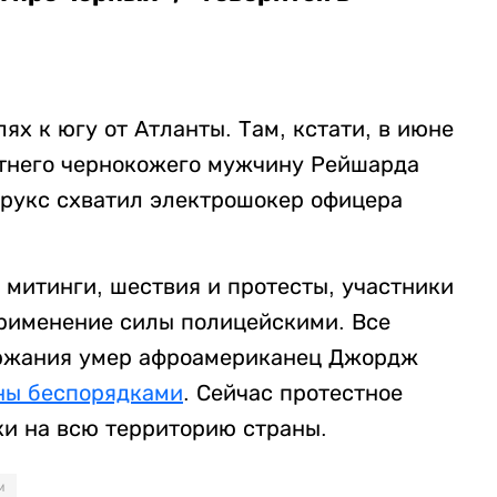
ях к югу от Атланты. Там, кстати, в июне
етнего чернокожего мужчину Рейшарда
 Брукс схватил электрошокер офицера
 митинги, шествия и протесты, участники
рименение силы полицейскими. Все
держания умер афроамериканец Джордж
ны беспорядками
. Сейчас протестное
и на всю территорию страны.
м