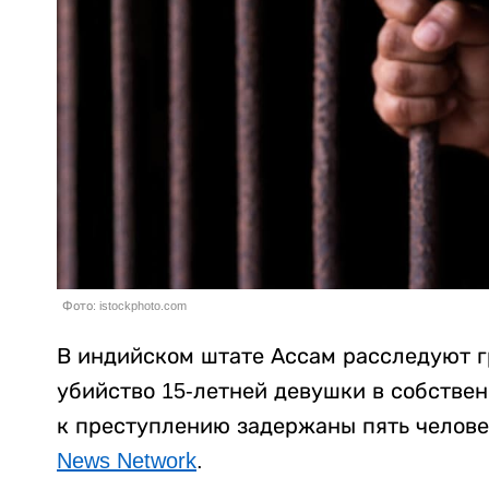
Фото: istockphoto.com
В индийском штате Ассам расследуют г
убийство 15-летней девушки в собстве
к преступлению задержаны пять челове
News Network
.