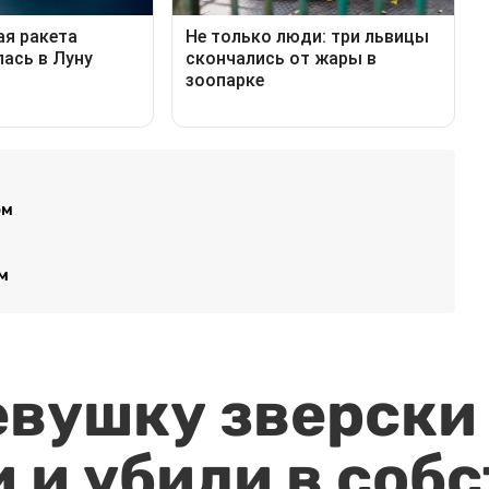
ом
м
евушку зверски
 и убили в соб