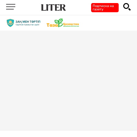
Подписка на
газету