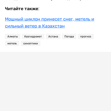
Читайте также:
Мощный циклон принесет снег, метель и
сильный ветер в Казахстан
Алматы
Казгидромет
Астана
Погода
прогноз
метель
синоптики