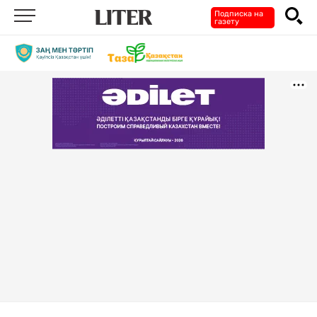
Подписка на
газету