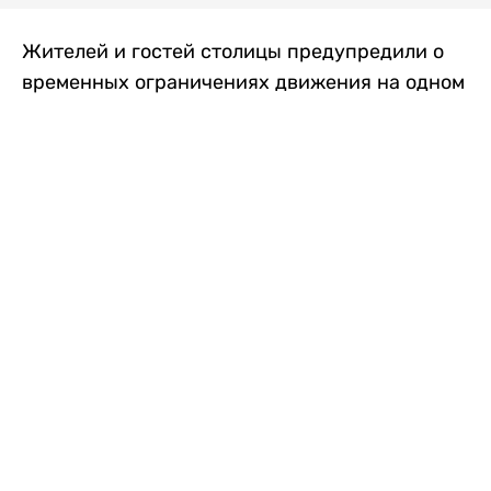
Жителей и гостей столицы предупредили о
временных ограничениях движения на одном
из самых загруженных проспектов города.
Причиной станут дорожные работы, которые
продлятся два дня, передает
Liter.kz
.
По информации городских служб, с 7 по 8
августа на проспекте Кабанбай батыра
пройдет ремонт дорожного покрытия. В связи
с этим движение будет частично ограничено
на участке от улицы Калкаман до улицы
Сарайшык. Полностью перекрывать дорогу не
планируется. На время ремонта движение
транспорта организуют по одной стороне
проезжей части в обоих направлениях, что